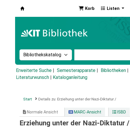
Korb
Listen
Koha
Suche im Katalog nach:
Stichwortsuche im Ka
Erweiterte Suche
Semesterapparate
Bibliotheken
Literaturwunsch
|
Kataloganleitung
Start
Details zu:
Erziehung unter der Nazi-Diktatur /
Normale Ansicht
MARC-Ansicht
ISBD
Erziehung unter der Nazi-Diktatur 