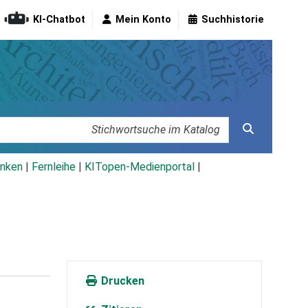
KI-Chatbot
Mein Konto
Suchhistorie
nken
|
Fernleihe
|
KITopen-Medienportal
|
Drucken