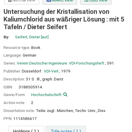
Normal view
MARC view
ISBD view
Untersuchung der Kristallisation von
Kaliumchlorid aus wäßriger Lösung : mit 5
Tafeln /
Dieter Seifert
By:
Seifert, Dieter
[aut]
Resource type:
Book
Language:
German
Series:
Verein Deutscher Ingenieure. VDI-Forschungsheft
; 591
Publisher:
Düsseldorf :
VDI-Verl.,
1979
Description:
51 S : Ill., graph. Darst
ISBN:
3188505914
Genre/Form:
Hochschulschrift
Action note:
2
Dissertation note:
Teilw. zugl.: München, Techn. Univ., Diss
PPN:
1114586617
Holdings
( 1 )
Title notes ( 1 )