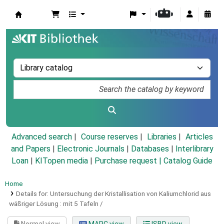
Koha online
Advanced search
Course reserves
Libraries
Articles
and Papers
|
Electronic Journals
|
Databases
|
Interlibrary
Loan
|
KITopen media
|
Purchase request |
Catalog Guide
Home
Details for:
Untersuchung der Kristallisation von Kaliumchlorid aus
wäßriger Lösung :
mit 5 Tafeln /