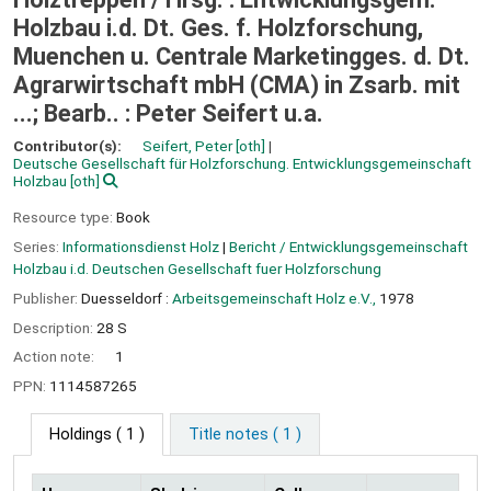
Holzbau i.d. Dt. Ges. f. Holzforschung,
Muenchen u. Centrale Marketingges. d. Dt.
Agrarwirtschaft mbH (CMA) in Zsarb. mit
...; Bearb.. : Peter Seifert u.a.
Contributor(s):
Seifert, Peter
[oth]
Deutsche Gesellschaft für Holzforschung. Entwicklungsgemeinschaft
Holzbau
[oth]
Resource type:
Book
Series:
Informationsdienst Holz
|
Bericht / Entwicklungsgemeinschaft
Holzbau i.d. Deutschen Gesellschaft fuer Holzforschung
Publisher:
Duesseldorf :
Arbeitsgemeinschaft Holz e.V.,
1978
Description:
28 S
Action note:
1
PPN:
1114587265
Holdings
( 1 )
Title notes ( 1 )