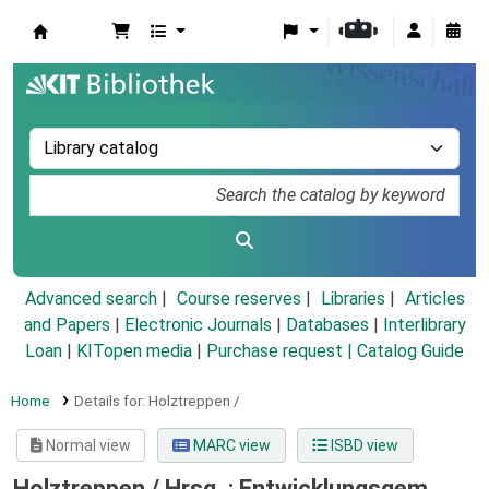
Koha online
Advanced search
Course reserves
Libraries
Articles
and Papers
|
Electronic Journals
|
Databases
|
Interlibrary
Loan
|
KITopen media
|
Purchase request |
Catalog Guide
Home
Details for:
Holztreppen /
Normal view
MARC view
ISBD view
Holztreppen /
Hrsg. : Entwicklungsgem.