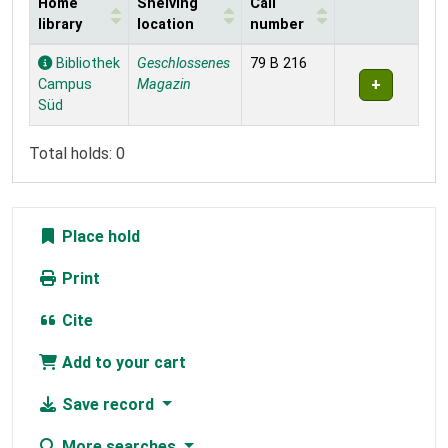
Home
Shelving
Call
library
location
number
Holdings
Bibliothek
Geschlossenes
79 B 216
Campus
Magazin
Süd
Total holds: 0
Place hold
Print
Cite
Add to your cart
Save record
More searches