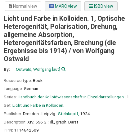
Normal view
MARC view
ISBD view
Licht und Farbe in Kolloiden. 1, Optische
Heterogenität, Polarisation, Drehung,
allgemeine Absorption,
Heterogenitätsfarben, Brechung (die
Ergebnisse bis 1914) /
von Wolfgang
Ostwald
By:
Ostwald, Wolfgang
[aut]
Resource type:
Book
Language:
German
Series:
Handbuch der Kolloidwissenschaft in Einzeldarstellungen
; 1
Set:
Licht und Farbe in Kolloiden.
Publisher:
Dresden ;
Leipzig :
Steinkopff,
1924
Description:
XIV, 556 S. : Ill., graph. Darst
PPN:
1114642509