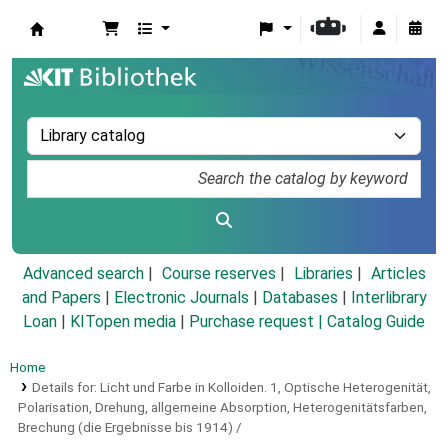
Koha online
Advanced search
Course reserves
Libraries
Articles
and Papers
|
Electronic Journals
|
Databases
|
Interlibrary
Loan
|
KITopen media
|
Purchase request |
Catalog Guide
Home
Details for:
Licht und Farbe in Kolloiden.
1,
Optische Heterogenität,
Polarisation, Drehung, allgemeine Absorption, Heterogenitätsfarben,
Brechung (die Ergebnisse bis 1914) /