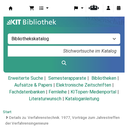
Koha
Erweiterte Suche
Semesterapparate
Bibliotheken
Aufsätze & Papers
|
Elektronische Zeitschriften
|
Fachdatenbanken
|
Fernleihe
|
KITopen-Medienportal
|
Literaturwunsch
|
Kataloganleitung
Start
Details zu:
Verfahrenstechnik.
1977,
Vorträge zum Jahrestreffen
der Verfahrensingenieure