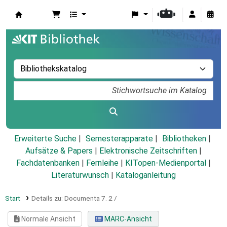
Koha
Erweiterte Suche
Semesterapparate
Bibliotheken
Aufsätze & Papers
|
Elektronische Zeitschriften
|
Fachdatenbanken
|
Fernleihe
|
KITopen-Medienportal
|
Literaturwunsch
|
Kataloganleitung
Start
Details zu:
Documenta 7.
2 /
Normale Ansicht
MARC-Ansicht