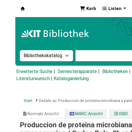
Korb
Listen
Koha
Suche im Katalog nach:
Stichwortsuche im Ka
Erweiterte Suche
Semesterapparate
Bibliotheken
Literaturwunsch
|
Kataloganleitung
Start
Details zu:
Produccion de proteina microbiana a parti
Normale Ansicht
MARC-Ansicht
ISBD
Produccion de proteina microbiana 