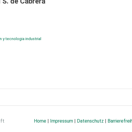
l S. de Cabrera
 y tecnologia industrial
aft
Home
|
Impressum
|
Datenschutz
|
Barrierefrei