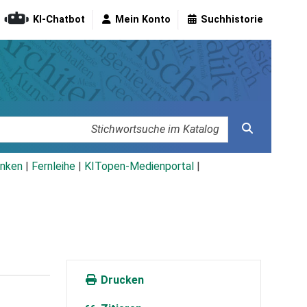
KI-Chatbot
Mein Konto
Suchhistorie
nken
|
Fernleihe
|
KITopen-Medienportal
|
Drucken