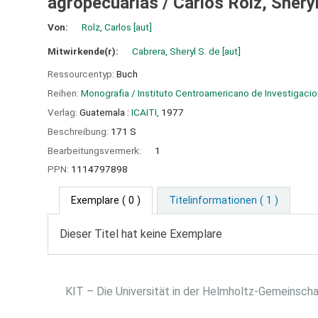
agropecuarias /
Carlos Rolz, Shery
Von:
Rolz, Carlos
[aut]
Mitwirkende(r):
Cabrera, Sheryl S. de
[aut]
Ressourcentyp:
Buch
Reihen:
Monografia / Instituto Centroamericano de Investigacion
Verlag:
Guatemala :
ICAITI,
1977
Beschreibung:
171 S
Bearbeitungsvermerk:
1
PPN:
1114797898
Exemplare
( 0 )
Titelinformationen ( 1 )
Dieser Titel hat keine Exemplare
KIT – Die Universität in der Helmholtz-Gemeinsch