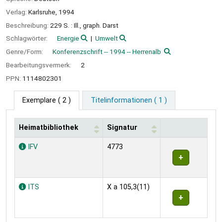
Verlag:
Karlsruhe,
1994
Beschreibung:
229 S. : Ill., graph. Darst
Schlagwörter:
Energie
Umwelt
Genre/Form:
Konferenzschrift -- 1994 -- Herrenalb
Bearbeitungsvermerk:
2
PPN:
1114802301
Exemplare
( 2 )
Titelinformationen ( 1 )
Heimatbibliothek
Signatur
Exemplare
IFV
4773
ITS
X a 105,3(11)