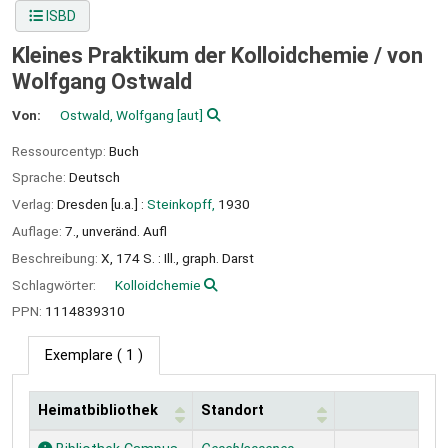
ISBD
Kleines Praktikum der Kolloidchemie /
von
Wolfgang Ostwald
Von:
Ostwald, Wolfgang
[aut]
Ressourcentyp:
Buch
Sprache:
Deutsch
Verlag:
Dresden [u.a.] :
Steinkopff,
1930
Auflage:
7., unveränd. Aufl
Beschreibung:
X, 174 S. : Ill., graph. Darst
Schlagwörter:
Kolloidchemie
PPN:
1114839310
Exemplare
( 1 )
Heimatbibliothek
Standort
Exemplare