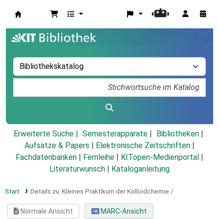
Koha
Erweiterte Suche
Semesterapparate
Bibliotheken
Aufsätze & Papers
|
Elektronische Zeitschriften
|
Fachdatenbanken
|
Fernleihe
|
KITopen-Medienportal
|
Literaturwunsch
|
Kataloganleitung
Start
Details zu:
Kleines Praktikum der Kolloidchemie /
Normale Ansicht
MARC-Ansicht