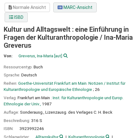
Normale Ansicht
MARC-Ansicht
ISBD
Kultur und Alltagswelt : eine Einführung in
Fragen der Kulturanthropologie /
Ina-Maria
Greverus
Von:
Greverus, Ina-Maria
[aut]
Ressourcentyp:
Buch
Sprache:
Deutsch
Reihen:
Goethe-Universität Frankfurt am Main. Notizen / Institut für
Kulturanthropologie und Europäische Ethnologie
; 26
Verlag:
Frankfurt am Main :
Inst. für Kulturanthropologie und Europ.
Ethnologie der Univ.,
1987
Auflage:
Sonderausg., Lizenzausg. des Verlages C. H. Beck
Beschreibung:
316 S
ISBN:
3923992246
Schlagwörter:
Alltagskultur
Kulturanthropologie