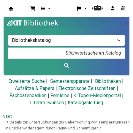
Koha
Erweiterte Suche
Semesterapparate
Bibliotheken
Aufsätze & Papers
|
Elektronische Zeitschriften
|
Fachdatenbanken
|
Fernleihe
|
KITopen-Medienportal
|
Literaturwunsch
|
Kataloganleitung
Start
Details zu:
Untersuchungen zur Beherrschung von Temperaturrissen
in Brückenwiderlagern durch Raum- und Scheinfugen /