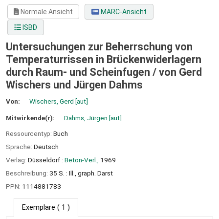
Normale Ansicht
MARC-Ansicht
ISBD
Untersuchungen zur Beherrschung von
Temperaturrissen in Brückenwiderlagern
durch Raum- und Scheinfugen /
von Gerd
Wischers und Jürgen Dahms
Von:
Wischers, Gerd
[aut]
Mitwirkende(r):
Dahms, Jürgen
[aut]
Ressourcentyp:
Buch
Sprache:
Deutsch
Verlag:
Düsseldorf :
Beton-Verl.,
1969
Beschreibung:
35 S. : Ill., graph. Darst
PPN:
1114881783
Exemplare
( 1 )