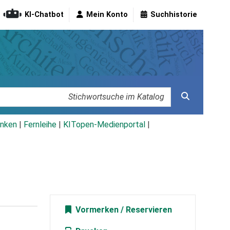
KI-Chatbot
Mein Konto
Suchhistorie
nken
|
Fernleihe
|
KITopen-Medienportal
|
Vormerken