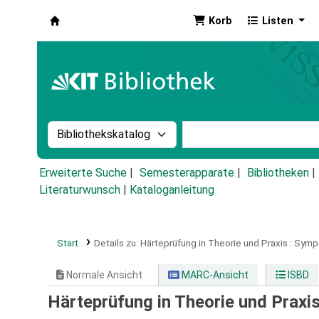
Korb
Listen
Koha
Suche im Katalog nach:
Stichwortsuche im Ka
Erweiterte Suche
Semesterapparate
Bibliotheken
Literaturwunsch
|
Kataloganleitung
Start
Details zu:
Härteprüfung in Theorie und Praxis :
Sympo
Normale Ansicht
MARC-Ansicht
ISBD
Härteprüfung in Theorie und Praxi