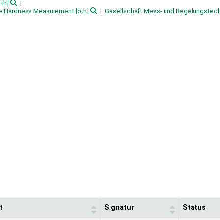
th]
ee Hardness Measurement
[oth]
Gesellschaft Mess- und Regelungstech
t
Signatur
Status