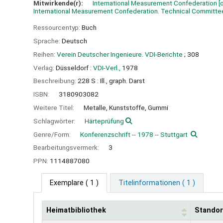
Mitwirkende(r):
International Measurement Confederation
[o
International Measurement Confederation. Technical Committ
Ressourcentyp:
Buch
Sprache:
Deutsch
Reihen:
Verein Deutscher Ingenieure. VDI-Berichte
; 308
Verlag:
Düsseldorf :
VDI-Verl.,
1978
Beschreibung:
228 S : Ill., graph. Darst
ISBN:
3180903082
Weitere Titel:
Metalle, Kunststoffe, Gummi
Schlagwörter:
Härteprüfung
Genre/Form:
Konferenzschrift -- 1978 -- Stuttgart
Bearbeitungsvermerk:
3
PPN:
1114887080
Exemplare
( 1 )
Titelinformationen ( 1 )
Heimatbibliothek
Standor