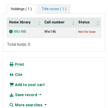
Holdings
( 1 )
Title notes ( 1 )
Home library
Call number
Status
Holdings
IWU-WB
Ww146
Not for loan
Total holds: 0
Print
Cite
Add to your cart
Save record
More searches