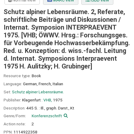
Normal view
MARC view
ISBD view
Schutz alpiner Lebensräume. 2, Referate,
schriftliche Beiträge und Diskussionen /
Internat. Symposion INTERPRAEVENT
1975. [VHB; ÖWWV. Hrsg.: Forschungsges.
für Vorbeugende Hochwasserbekämpfung.
Red. u. Konzeption: d. wiss.-fachl. Leitung
d. Internat. Symposions Interpraevent
1975 H. Aulitzky; H. Grubinger]
Resource type:
Book
Language:
German
,
French
,
Italian
Set:
Schutz alpiner Lebensräume.
Publisher:
Klagenfurt :
VHB,
1975
Description:
445 S. : Ill., graph. Darst., Kt
Genre/Form:
Konferenzschrift
Action note:
2
PPN:
1114922358