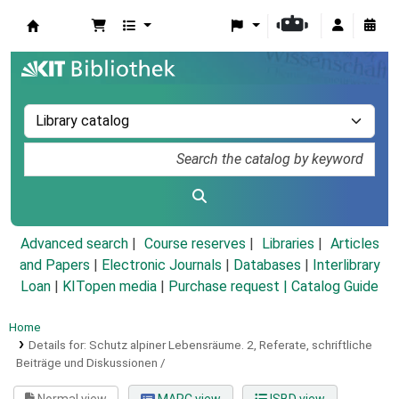
Koha online
Advanced search
Course reserves
Libraries
Articles
and Papers
|
Electronic Journals
|
Databases
|
Interlibrary
Loan
|
KITopen media
|
Purchase request |
Catalog Guide
Home
Details for:
Schutz alpiner Lebensräume.
2,
Referate, schriftliche
Beiträge und Diskussionen /