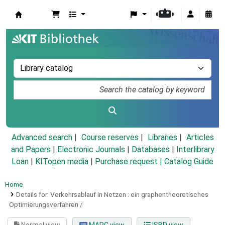
Koha online
Advanced search
Course reserves
Libraries
Articles
and Papers
|
Electronic Journals
|
Databases
|
Interlibrary
Loan
|
KITopen media
|
Purchase request |
Catalog Guide
Home
Details for:
Verkehrsablauf in Netzen :
ein graphentheoretisches
Optimierungsverfahren /