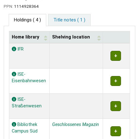
PPN:
1114928364
Holdings
( 4 )
Title notes ( 1 )
Home library
Shelving location
Holdings
IFR
ISE-
Eisenbahnwesen
ISE-
Straßenwesen
Bibliothek
Geschlossenes Magazin
Campus Süd