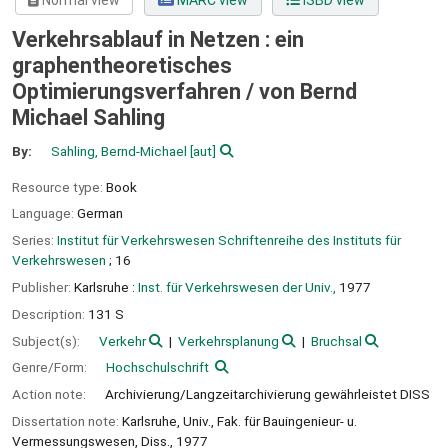
Normal view
MARC view
ISBD view
Verkehrsablauf in Netzen : ein
graphentheoretisches
Optimierungsverfahren /
von Bernd
Michael Sahling
By:
Sahling, Bernd-Michael
[aut]
Resource type:
Book
Language:
German
Series:
Institut für Verkehrswesen Schriftenreihe des Instituts für
Verkehrswesen
; 16
Publisher:
Karlsruhe :
Inst. für Verkehrswesen der Univ.,
1977
Description:
131 S
Subject(s):
Verkehr
Verkehrsplanung
Bruchsal
Genre/Form:
Hochschulschrift
Action note:
Archivierung/Langzeitarchivierung gewährleistet DISS
Dissertation note:
Karlsruhe, Univ., Fak. für Bauingenieur- u.
Vermessungswesen, Diss., 1977