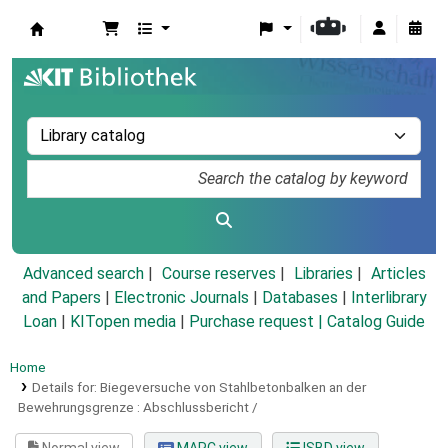
Koha online
Advanced search
Course reserves
Libraries
Articles
and Papers
|
Electronic Journals
|
Databases
|
Interlibrary
Loan
|
KITopen media
|
Purchase request |
Catalog Guide
Home
Details for:
Biegeversuche von Stahlbetonbalken an der
Bewehrungsgrenze :
Abschlussbericht /