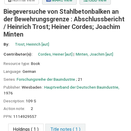
Normal view
MARC view
ISBD view
Biegeversuche von Stahlbetonbalken an
der Bewehrungsgrenze : Abschlussbericht
/
Heinrich Trost; Heiner Cordes; Joachim
Minten
By:
Trost, Heinrich
[aut]
Contributor(s):
Cordes, Heiner
[aut]
Minten, Joachim
[aut]
Resource type:
Book
Language:
German
Series:
Forschungsreihe der Bauindustrie
; 21
Publisher:
Wiesbaden :
Hauptverband der Deutschen Bauindustrie,
1976
Description:
109 S
Action note:
2
PPN:
1114929557
Holdings
( 1 )
Title notes ( 1 )