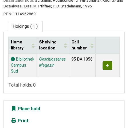
Dissertation note:
St. Gallen, Hochschule für Wirtschafts-, Rechts- und
Sozialwiss., Diss. M. Pfiffner, P. D. Stadelmann, 1995
PPN:
1114952869
Holdings
( 1 )
Home
Shelving
Call
library
location
number
Holdings
Bibliothek
Geschlossenes
95 DA 1056
Campus
Magazin
Süd
Total holds: 0
Place hold
Print