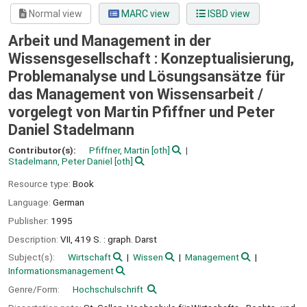
Normal view
MARC view
ISBD view
Arbeit und Management in der
Wissensgesellschaft : Konzeptualisierung,
Problemanalyse und Lösungsansätze für
das Management von Wissensarbeit /
vorgelegt von Martin Pfiffner und Peter
Daniel Stadelmann
Contributor(s):
Pfiffner, Martin
[oth]
Stadelmann, Peter Daniel
[oth]
Resource type:
Book
Language:
German
Publisher:
1995
Description:
VII, 419 S. : graph. Darst
Subject(s):
Wirtschaft
Wissen
Management
Informationsmanagement
Genre/Form:
Hochschulschrift