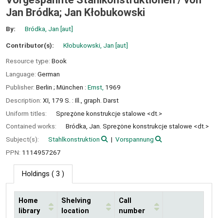
Jan Bródka; Jan Kłobukowski
By:
Bródka, Jan
[aut]
Contributor(s):
Kłobukowski, Jan
[aut]
Resource type:
Book
Language:
German
Publisher:
Berlin ;
München :
Ernst,
1969
Description:
XI, 179 S. : Ill., graph. Darst
Uniform titles:
Sprez̧ȯne konstrukcje stalowe <dt.>
Contained works:
Bródka, Jan. Sprez̧ȯne konstrukcje stalowe <dt.>
Subject(s):
Stahlkonstruktion
Vorspannung
PPN:
1114957267
Holdings
( 3 )
Home
Shelving
Call
library
location
number