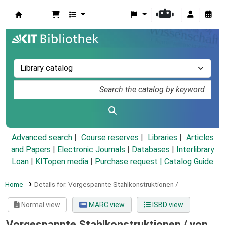
Koha online
Advanced search
Course reserves
Libraries
Articles
and Papers
|
Electronic Journals
|
Databases
|
Interlibrary
Loan
|
KITopen media
|
Purchase request |
Catalog Guide
Home
Details for:
Vorgespannte Stahlkonstruktionen /
Normal view
MARC view
ISBD view
Vorgespannte Stahlkonstruktionen /
von