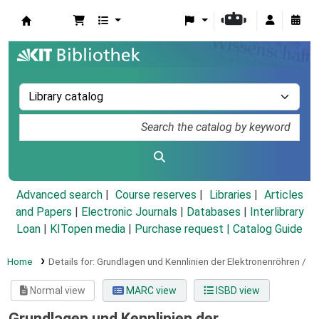
Koha online
Advanced search
Course reserves
Libraries
Articles
and Papers
|
Electronic Journals
|
Databases
|
Interlibrary
Loan
|
KITopen media
|
Purchase request |
Catalog Guide
Home
Details for:
Grundlagen und Kennlinien der Elektronenröhren /
Normal view
MARC view
ISBD view
Grundlagen und Kennlinien der