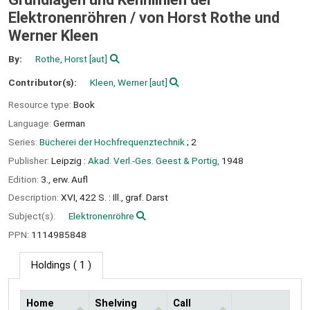
Elektronenröhren /
von Horst Rothe und
Werner Kleen
By:
Rothe, Horst
[aut]
Contributor(s):
Kleen, Werner
[aut]
Resource type:
Book
Language:
German
Series:
Bücherei der Hochfrequenztechnik
; 2
Publisher:
Leipzig :
Akad. Verl.-Ges. Geest & Portig,
1948
Edition:
3., erw. Aufl
Description:
XVI, 422 S. : Ill., graf. Darst
Subject(s):
Elektronenröhre
PPN:
1114985848
Holdings
( 1 )
Home
Shelving
Call