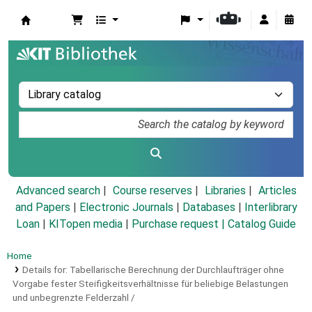
Koha online
Advanced search
Course reserves
Libraries
Articles
and Papers
|
Electronic Journals
|
Databases
|
Interlibrary
Loan
|
KITopen media
|
Purchase request |
Catalog Guide
Home
Details for:
Tabellarische Berechnung der Durchlaufträger ohne
Vorgabe fester Steifigkeitsverhältnisse für beliebige Belastungen
und unbegrenzte Felderzahl /