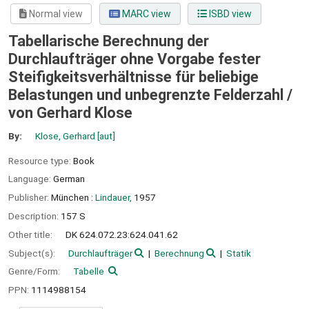
Normal view
MARC view
ISBD view
Tabellarische Berechnung der
Durchlaufträger ohne Vorgabe fester
Steifigkeitsverhältnisse für beliebige
Belastungen und unbegrenzte Felderzahl /
von Gerhard Klose
By:
Klose, Gerhard
[aut]
Resource type:
Book
Language:
German
Publisher:
München :
Lindauer,
1957
Description:
157 S
Other title:
DK 624.072.23:624.041.62
Subject(s):
Durchlaufträger
Berechnung
Statik
Genre/Form:
Tabelle
PPN:
1114988154