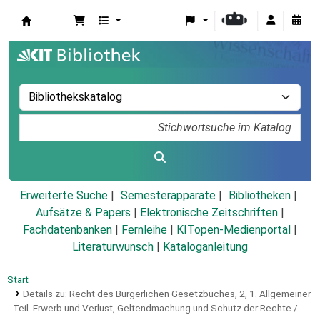
Koha
Erweiterte Suche
Semesterapparate
Bibliotheken
Aufsätze & Papers
|
Elektronische Zeitschriften
|
Fachdatenbanken
|
Fernleihe
|
KITopen-Medienportal
|
Literaturwunsch
|
Kataloganleitung
Start
Details zu:
Recht des Bürgerlichen Gesetzbuches,
2,
1. Allgemeiner
Teil.
Erwerb und Verlust, Geltendmachung und Schutz der Rechte /