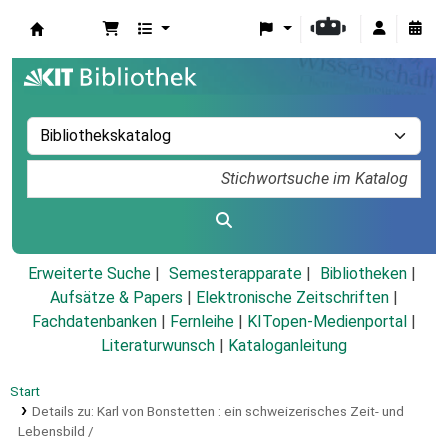
Koha
Erweiterte Suche
Semesterapparate
Bibliotheken
Aufsätze & Papers
|
Elektronische Zeitschriften
|
Fachdatenbanken
|
Fernleihe
|
KITopen-Medienportal
|
Literaturwunsch
|
Kataloganleitung
Start
Details zu:
Karl von Bonstetten :
ein schweizerisches Zeit- und
Lebensbild /