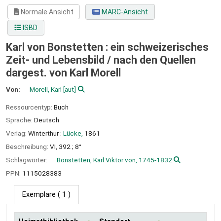
Normale Ansicht
MARC-Ansicht
ISBD
Karl von Bonstetten : ein schweizerisches
Zeit- und Lebensbild /
nach den Quellen
dargest. von Karl Morell
Von:
Morell, Karl
[aut]
Ressourcentyp:
Buch
Sprache:
Deutsch
Verlag:
Winterthur :
Lücke,
1861
Beschreibung:
VI, 392 ; 8°
Schlagwörter:
Bonstetten, Karl Viktor von, 1745-1832
PPN:
1115028383
Exemplare
( 1 )