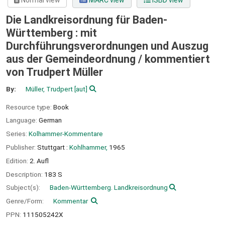
Normal view
MARC view
ISBD view
Die Landkreisordnung für Baden-
Württemberg : mit
Durchführungsverordnungen und Auszug
aus der Gemeindeordnung /
kommentiert
von Trudpert Müller
By:
Müller, Trudpert
[aut]
Resource type:
Book
Language:
German
Series:
Kolhammer-Kommentare
Publisher:
Stuttgart :
Kohlhammer,
1965
Edition:
2. Aufl
Description:
183 S
Subject(s):
Baden-Württemberg. Landkreisordnung
Genre/Form:
Kommentar
PPN:
111505242X