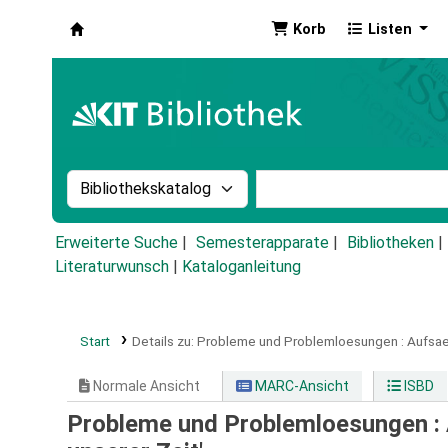
Korb
Listen
Koha
Suche im Katalog nach:
Stichwortsuche im Ka
Erweiterte Suche
Semesterapparate
Bibliotheken
Literaturwunsch
|
Kataloganleitung
Start
Details zu:
Probleme und Problemloesungen :
Aufsae
Normale Ansicht
MARC-Ansicht
ISBD
Probleme und Problemloesungen : A