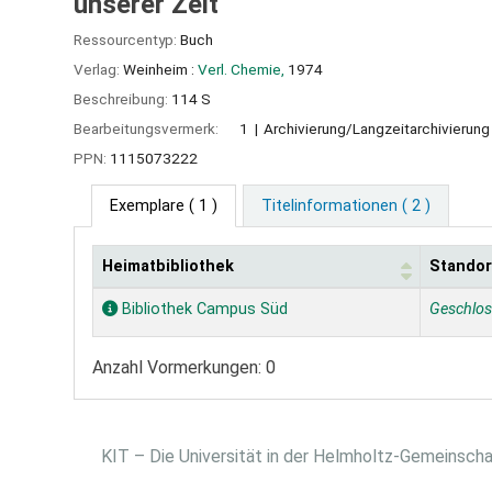
unserer Zeit'
Ressourcentyp:
Buch
Verlag:
Weinheim :
Verl. Chemie,
1974
Beschreibung:
114 S
Bearbeitungsvermerk:
1
Archivierung/Langzeitarchivierun
PPN:
1115073222
Exemplare
( 1 )
Titelinformationen ( 2 )
Heimatbibliothek
Standor
Exemplare
Bibliothek Campus Süd
Geschlo
Anzahl Vormerkungen: 0
KIT – Die Universität in der Helmholtz-Gemeinsch