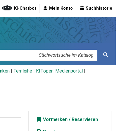
KI-Chatbot
Mein Konto
Suchhistorie
nken
|
Fernleihe
|
KITopen-Medienportal
|
Vormerken