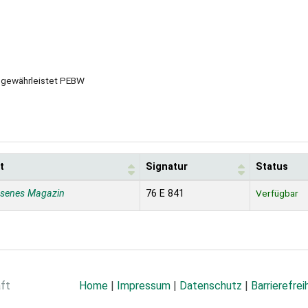
g gewährleistet PEBW
t
Signatur
Status
ssenes Magazin
76 E 841
Verfügbar
aft
Home
|
Impressum
|
Datenschutz
|
Barrierefrei