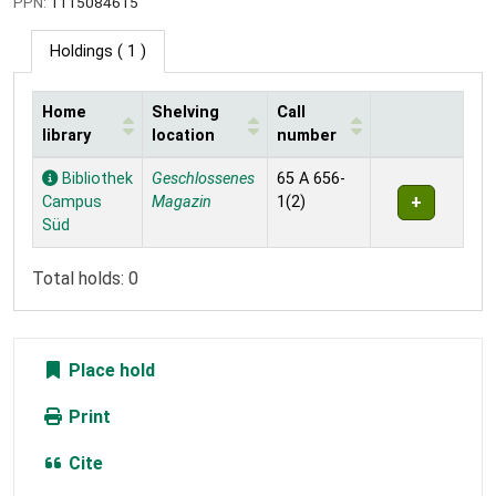
PPN:
1115084615
Holdings
( 1 )
Home
Shelving
Call
library
location
number
Holdings
Bibliothek
Geschlossenes
65 A 656-
Campus
Magazin
1(2)
Süd
Total holds: 0
Place hold
Print
Cite