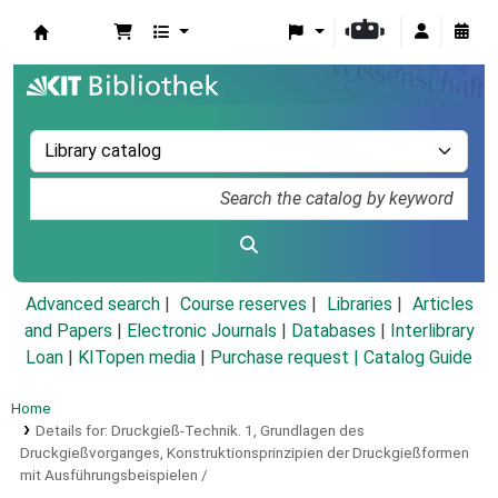
Koha online
Advanced search
Course reserves
Libraries
Articles
and Papers
|
Electronic Journals
|
Databases
|
Interlibrary
Loan
|
KITopen media
|
Purchase request |
Catalog Guide
Home
Details for:
Druckgieß-Technik.
1,
Grundlagen des
Druckgießvorganges, Konstruktionsprinzipien der Druckgießformen
mit Ausführungsbeispielen /