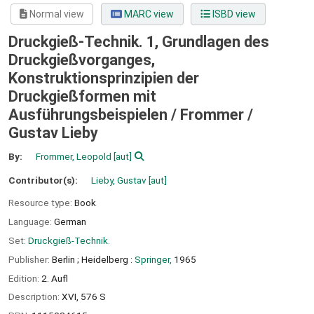
Normal view
MARC view
ISBD view
Druckgieß-Technik. 1, Grundlagen des
Druckgießvorganges,
Konstruktionsprinzipien der
Druckgießformen mit
Ausführungsbeispielen /
Frommer /
Gustav Lieby
By:
Frommer, Leopold
[aut]
Contributor(s):
Lieby, Gustav
[aut]
Resource type:
Book
Language:
German
Set:
Druckgieß-Technik.
Publisher:
Berlin ;
Heidelberg :
Springer,
1965
Edition:
2. Aufl
Description:
XVI, 576 S