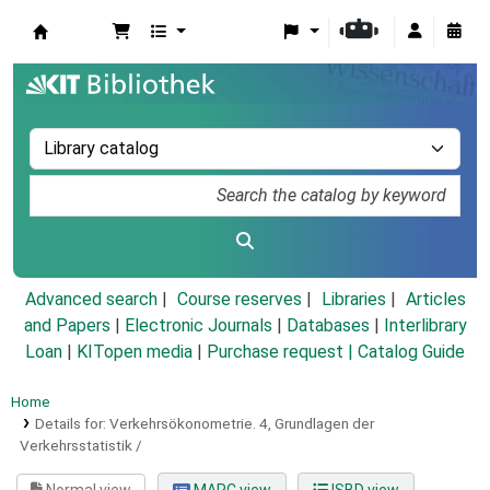
Koha online
Advanced search
Course reserves
Libraries
Articles
and Papers
|
Electronic Journals
|
Databases
|
Interlibrary
Loan
|
KITopen media
|
Purchase request |
Catalog Guide
Home
Details for:
Verkehrsökonometrie.
4,
Grundlagen der
Verkehrsstatistik /