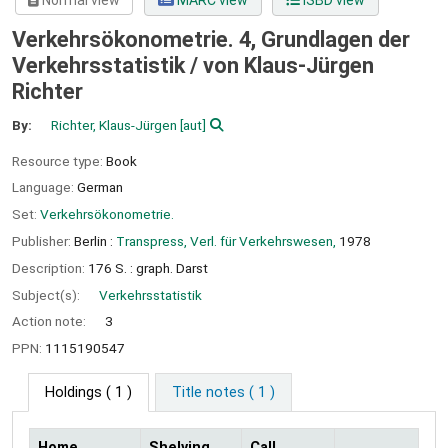
Normal view
MARC view
ISBD view
Verkehrsökonometrie. 4, Grundlagen der
Verkehrsstatistik /
von Klaus-Jürgen
Richter
By:
Richter, Klaus-Jürgen
[aut]
Resource type:
Book
Language:
German
Set:
Verkehrsökonometrie.
Publisher:
Berlin :
Transpress, Verl. für Verkehrswesen,
1978
Description:
176 S. : graph. Darst
Subject(s):
Verkehrsstatistik
Action note:
3
PPN:
1115190547
Holdings
( 1 )
Title notes ( 1 )
Home
Shelving
Call