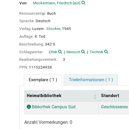
Von:
Muckermann, Friedrich
[aut]
Ressourcentyp:
Buch
Sprache:
Deutsch
Verlag:
Luzern :
Stocker,
1945
Auflage:
4. Tsd
Beschreibung:
342 S
Schlagwörter:
Ethik
Mensch
Technik
Bearbeitungsvermerk:
3
PPN:
111522493X
Exemplare
( 1 )
Titelinformationen ( 1 )
Heimatbibliothek
Standort
Exemplare
Bibliothek Campus Süd
Geschlossenes
Anzahl Vormerkungen: 0