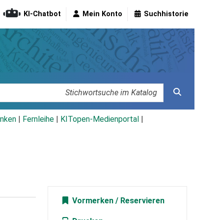
KI-Chatbot
Mein Konto
Suchhistorie
nken
|
Fernleihe
|
KITopen-Medienportal
|
Vormerken