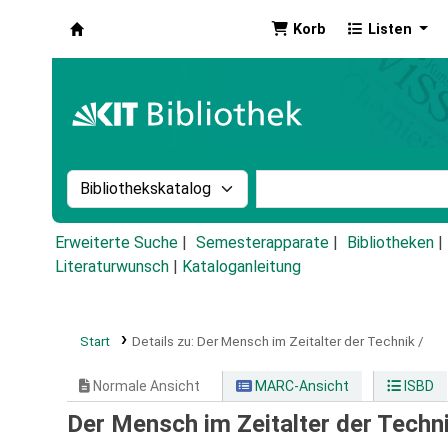
Korb
Listen
Koha
Suche im Katalog nach:
Stichwortsuche im Ka
Erweiterte Suche
Semesterapparate
Bibliotheken
Literaturwunsch
|
Kataloganleitung
Start
Details zu:
Der Mensch im Zeitalter der Technik /
Normale Ansicht
MARC-Ansicht
ISBD
Der Mensch im Zeitalter der Techn