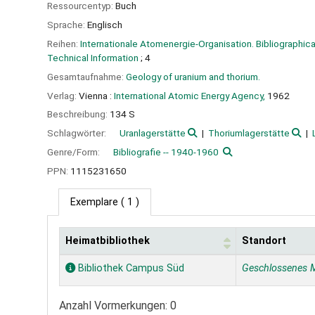
Ressourcentyp:
Buch
Sprache:
Englisch
Reihen:
Internationale Atomenergie-Organisation. Bibliographical
Technical Information
; 4
Gesamtaufnahme:
Geology of uranium and thorium.
Verlag:
Vienna :
International Atomic Energy Agency,
1962
Beschreibung:
134 S
Schlagwörter:
Uranlagerstätte
Thoriumlagerstätte
Genre/Form:
Bibliografie -- 1940-1960
PPN:
1115231650
Exemplare
( 1 )
Heimatbibliothek
Standort
Exemplare
Bibliothek Campus Süd
Geschlossenes 
Anzahl Vormerkungen: 0