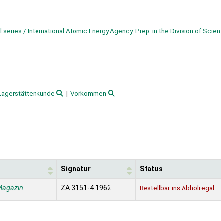
 series / International Atomic Energy Agency. Prep. in the Division of Scient
Lagerstättenkunde
Vorkommen
Signatur
Status
Magazin
ZA 3151-4.1962
Bestellbar ins Abholregal