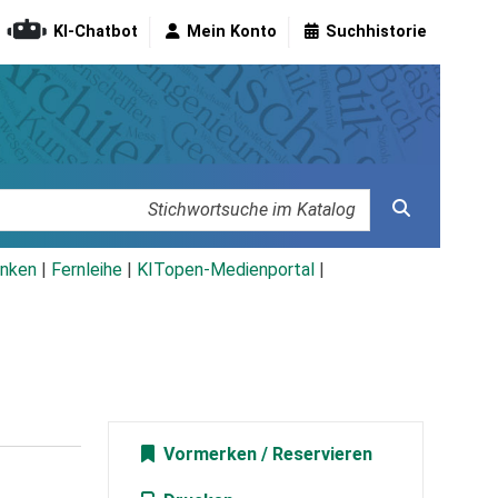
KI-Chatbot
Mein Konto
Suchhistorie
nken
|
Fernleihe
|
KITopen-Medienportal
|
Vormerken