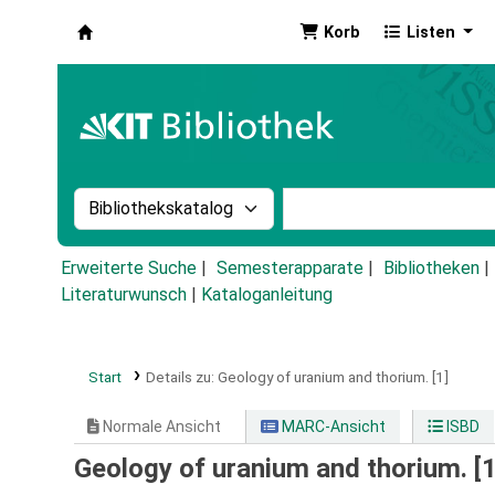
Korb
Listen
Koha
Suche im Katalog nach:
Stichwortsuche im Ka
Erweiterte Suche
Semesterapparate
Bibliotheken
Literaturwunsch
|
Kataloganleitung
Start
Details zu:
Geology of uranium and thorium.
[1]
Normale Ansicht
MARC-Ansicht
ISBD
Geology of uranium and thorium. [1