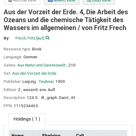
Normal view
MARC view
ISBD view
Aus der Vorzeit der Erde. 4, Die Arbeit des
Ozeans und die chemische Tätigkeit des
Wassers im allgemeinen /
von Fritz Frech
By:
Frech, Fritz
[aut]
Resource type:
Book
Language:
German
Series:
Aus Natur und Geisteswelt
; 210
Set:
Aus der Vorzeit der Erde.
Publisher:
Leipzig :
Teubner,
1909
Edition:
2., wesentl. erw. Aufl
Description:
124 S. : Ill., graph. Darst., Kt
PPN:
1115234463
Holdings
( 1 )
Home
Shelving
Call