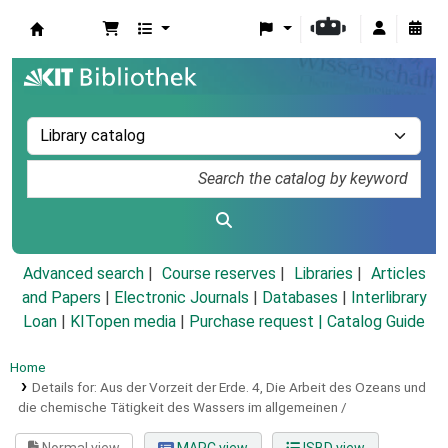
Koha online
Advanced search
Course reserves
Libraries
Articles
and Papers
|
Electronic Journals
|
Databases
|
Interlibrary
Loan
|
KITopen media
|
Purchase request |
Catalog Guide
Home
Details for:
Aus der Vorzeit der Erde.
4,
Die Arbeit des Ozeans und
die chemische Tätigkeit des Wassers im allgemeinen /