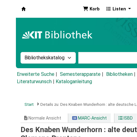
Korb
Listen
Koha
Suche im Katalog nach:
Stichwortsuche im Ka
Erweiterte Suche
Semesterapparate
Bibliotheken
Literaturwunsch
|
Kataloganleitung
Start
Details zu:
Des Knaben Wunderhorn :
alte deutsche L
Normale Ansicht
MARC-Ansicht
ISBD
Des Knaben Wunderhorn : alte deut