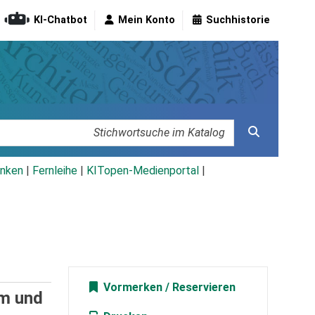
KI-Chatbot
Mein Konto
Suchhistorie
nken
|
Fernleihe
|
KITopen-Medienportal
|
Vormerken
im und