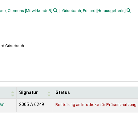
ano, Clemens
[MitwirkendeR]
Grisebach, Eduard
[HerausgeberIn]
rd Grisebach
Signatur
Status
zin
2005 A 6249
Bestellung an Infotheke für Präsenznutzung