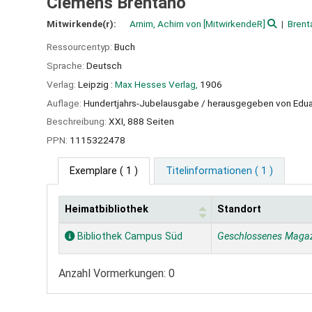
Clemens Brentano
Mitwirkende(r):
Arnim, Achim von
[MitwirkendeR]
Brent
Ressourcentyp:
Buch
Sprache:
Deutsch
Verlag:
Leipzig :
Max Hesses Verlag,
1906
Auflage:
Hundertjahrs-Jubelausgabe / herausgegeben von Edua
Beschreibung:
XXI, 888 Seiten
PPN:
1115322478
Exemplare
( 1 )
Titelinformationen ( 1 )
Heimatbibliothek
Standort
Exemplare
Bibliothek Campus Süd
Geschlossenes Maga
Anzahl Vormerkungen: 0