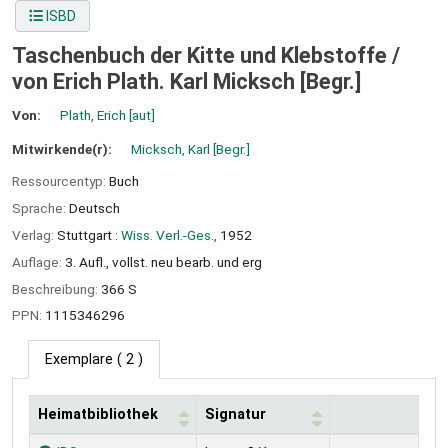
ISBD
Taschenbuch der Kitte und Klebstoffe /
von Erich Plath. Karl Micksch [Begr.]
Von:
Plath, Erich
[aut]
Mitwirkende(r):
Micksch, Karl
[Begr.]
Ressourcentyp:
Buch
Sprache:
Deutsch
Verlag:
Stuttgart :
Wiss. Verl.-Ges.,
1952
Auflage:
3. Aufl., vollst. neu bearb. und erg
Beschreibung:
366 S
PPN:
1115346296
Exemplare
( 2 )
Heimatbibliothek
Signatur
Exemplare