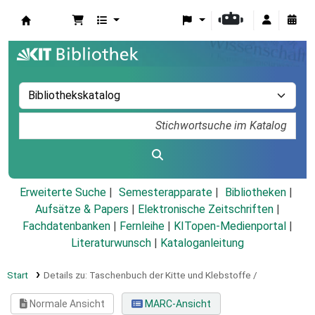
Koha
Erweiterte Suche
Semesterapparate
Bibliotheken
Aufsätze & Papers
|
Elektronische Zeitschriften
|
Fachdatenbanken
|
Fernleihe
|
KITopen-Medienportal
|
Literaturwunsch
|
Kataloganleitung
Start
Details zu:
Taschenbuch der Kitte und Klebstoffe /
Normale Ansicht
MARC-Ansicht