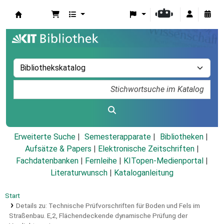
Koha
Erweiterte Suche
Semesterapparate
Bibliotheken
Aufsätze & Papers
|
Elektronische Zeitschriften
|
Fachdatenbanken
|
Fernleihe
|
KITopen-Medienportal
|
Literaturwunsch
|
Kataloganleitung
Start
Details zu:
Technische Prüfvorschriften für Boden und Fels im
Straßenbau.
E,2,
Flächendeckende dynamische Prüfung der