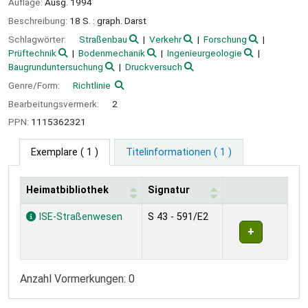
Auflage:
Ausg. 1994
Beschreibung:
18 S. : graph. Darst
Schlagwörter:
Straßenbau
Verkehr
Forschung
Prüftechnik
Bodenmechanik
Ingenieurgeologie
Baugrunduntersuchung
Druckversuch
Genre/Form:
Richtlinie
Bearbeitungsvermerk:
2
PPN:
1115362321
Exemplare
( 1 )
Titelinformationen ( 1 )
Heimatbibliothek
Signatur
Exemplare
ISE-Straßenwesen
S 43 - 591/E2
Anzahl Vormerkungen: 0