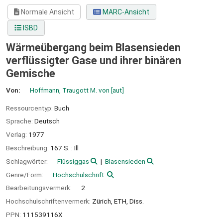
Normale Ansicht
MARC-Ansicht
ISBD
Wärmeübergang beim Blasensieden
verflüssigter Gase und ihrer binären
Gemische
Von:
Hoffmann, Traugott M. von
[aut]
Ressourcentyp:
Buch
Sprache:
Deutsch
Verlag:
1977
Beschreibung:
167 S. : Ill
Schlagwörter:
Flüssiggas
Blasensieden
Genre/Form:
Hochschulschrift
Bearbeitungsvermerk:
2
Hochschulschriftenvermerk:
Zürich, ETH, Diss.
PPN:
111539116X