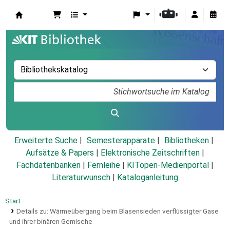
Koha
Erweiterte Suche
Semesterapparate
Bibliotheken
Aufsätze & Papers
|
Elektronische Zeitschriften
|
Fachdatenbanken
|
Fernleihe
|
KITopen-Medienportal
|
Literaturwunsch
|
Kataloganleitung
Start
Details zu:
Wärmeübergang beim Blasensieden verflüssigter Gase
und ihrer binären Gemische