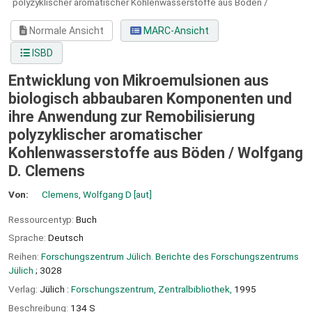
polyzyklischer aromatischer Kohlenwasserstoffe aus Böden /
Normale Ansicht
MARC-Ansicht
ISBD
Entwicklung von Mikroemulsionen aus
biologisch abbaubaren Komponenten und
ihre Anwendung zur Remobilisierung
polyzyklischer aromatischer
Kohlenwasserstoffe aus Böden /
Wolfgang
D. Clemens
Von:
Clemens, Wolfgang D
[aut]
Ressourcentyp:
Buch
Sprache:
Deutsch
Reihen:
Forschungszentrum Jülich. Berichte des Forschungszentrums
Jülich
; 3028
Verlag:
Jülich :
Forschungszentrum, Zentralbibliothek,
1995
Beschreibung:
134 S