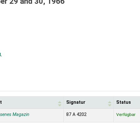
er 29 and 30, 1966
t
Signatur
Status
ssenes Magazin
87 A 4202
Verfügbar