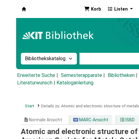
Korb
Listen
Koha
Suche im Katalog nach:
Stichwortsuche im Ka
Erweiterte Suche
Semesterapparate
Bibliotheken
Literaturwunsch
|
Kataloganleitung
Start
Details zu:
Atomic and electronic structure of metals
Normale Ansicht
MARC-Ansicht
ISBD
Atomic and electronic structure of