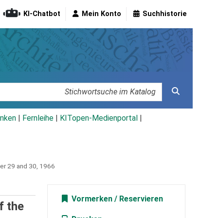
KI-Chatbot
Mein Konto
Suchhistorie
nken
|
Fernleihe
|
KITopen-Medienportal
|
ber 29 and 30, 1966
Vormerken
f the