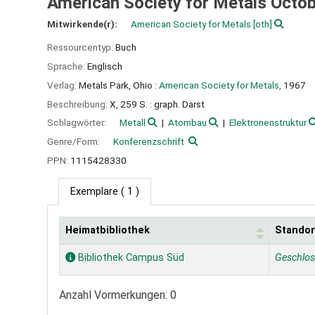
American Society for Metals Octob
Mitwirkende(r):
American Society for Metals
[oth]
Ressourcentyp:
Buch
Sprache:
Englisch
Verlag:
Metals Park, Ohio :
American Society for Metals,
1967
Beschreibung:
X, 259 S. : graph. Darst
Schlagwörter:
Metall
Atombau
Elektronenstruktur
Genre/Form:
Konferenzschrift
PPN:
1115428330
Exemplare
( 1 )
Heimatbibliothek
Standor
Exemplare
Bibliothek Campus Süd
Geschlo
Anzahl Vormerkungen: 0