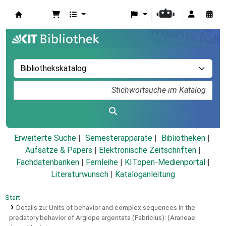
Koha
Erweiterte Suche
Semesterapparate
Bibliotheken
Aufsätze & Papers
|
Elektronische Zeitschriften
|
Fachdatenbanken
|
Fernleihe
|
KITopen-Medienportal
|
Literaturwunsch
|
Kataloganleitung
Start
Details zu:
Units of behavior and complex sequences in the
predatory behavior of Argiope argentata (Fabricius): (Araneae: