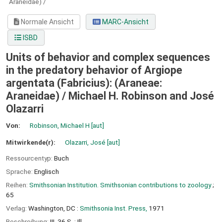
Araneidae) /
Normale Ansicht
MARC-Ansicht
ISBD
Units of behavior and complex sequences
in the predatory behavior of Argiope
argentata (Fabricius): (Araneae:
Araneidae) /
Michael H. Robinson and José
Olazarri
Von:
Robinson, Michael H
[aut]
Mitwirkende(r):
Olazarri, José
[aut]
Ressourcentyp:
Buch
Sprache:
Englisch
Reihen:
Smithsonian Institution. Smithsonian contributions to zoology
;
65
Verlag:
Washington, DC :
Smithsonia Inst. Press,
1971
Beschreibung:
III, 36 S. : Ill