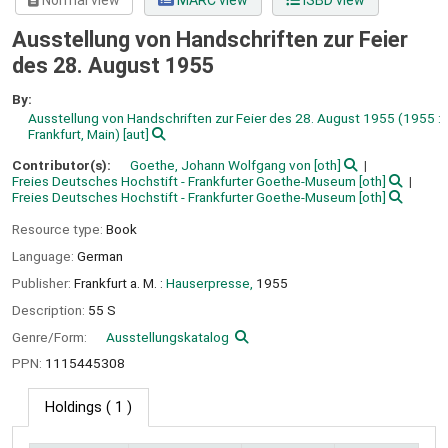
Normal view
MARC view
ISBD view
Ausstellung von Handschriften zur Feier
des 28. August 1955
By:
Ausstellung von Handschriften zur Feier des 28. August 1955
(1955 :
Frankfurt, Main)
[aut]
Contributor(s):
Goethe, Johann Wolfgang von
[oth]
Freies Deutsches Hochstift - Frankfurter Goethe-Museum
[oth]
Freies Deutsches Hochstift - Frankfurter Goethe-Museum
[oth]
Resource type:
Book
Language:
German
Publisher:
Frankfurt a. M. :
Hauserpresse,
1955
Description:
55 S
Genre/Form:
Ausstellungskatalog
PPN:
1115445308
Holdings
( 1 )