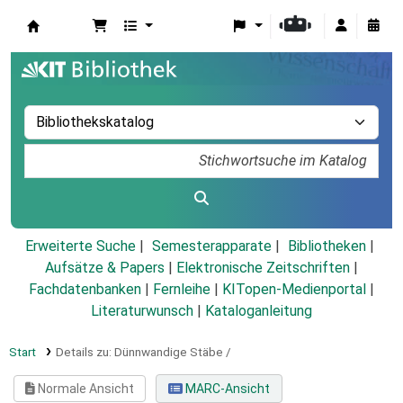
Koha
Erweiterte Suche
Semesterapparate
Bibliotheken
Aufsätze & Papers
|
Elektronische Zeitschriften
|
Fachdatenbanken
|
Fernleihe
|
KITopen-Medienportal
|
Literaturwunsch
|
Kataloganleitung
Start
Details zu:
Dünnwandige Stäbe /
Normale Ansicht
MARC-Ansicht