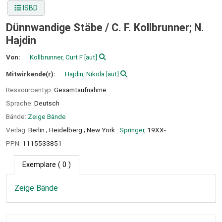
ISBD
Dünnwandige Stäbe /
C. F. Kollbrunner; N.
Hajdin
Von:
Kollbrunner, Curt F
[aut]
Mitwirkende(r):
Hajdin, Nikola
[aut]
Ressourcentyp:
Gesamtaufnahme
Sprache:
Deutsch
Bände:
Zeige Bände
Verlag:
Berlin ;
Heidelberg ;
New York :
Springer,
19XX-
PPN:
1115533851
Exemplare
( 0 )
Zeige Bände