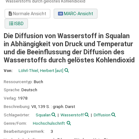
Wasserstoffs durch gelöstes Kohlendioxid
Normale Ansicht
MARC-Ansicht
ISBD
Die Diffusion von Wasserstoff in Squalan
in Abhängigkeit von Druck und Temperatur
und die Beeinflussung der Diffusion des
Wasserstoffs durch gelöstes Kohlendioxid
Von:
Löhrl-Thiel, Herbert
[aut]
Ressourcentyp:
Buch
Sprache:
Deutsch
Verlag:
1978
Beschreibung:
VII, 139 S. : graph. Darst
Schlagwörter:
Squalan
Wasserstoff
Diffusion
Genre/Form:
Hochschulschrift
Bearbeitungsvermerk:
3