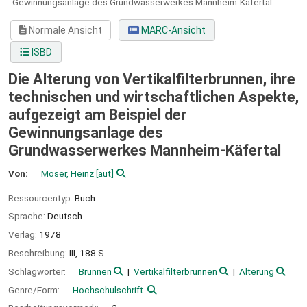
Gewinnungsanlage des Grundwasserwerkes Mannheim-Käfertal
Normale Ansicht
MARC-Ansicht
ISBD
Die Alterung von Vertikalfilterbrunnen, ihre
technischen und wirtschaftlichen Aspekte,
aufgezeigt am Beispiel der
Gewinnungsanlage des
Grundwasserwerkes Mannheim-Käfertal
Von:
Moser, Heinz
[aut]
Ressourcentyp:
Buch
Sprache:
Deutsch
Verlag:
1978
Beschreibung:
III, 188 S
Schlagwörter:
Brunnen
Vertikalfilterbrunnen
Alterung
Genre/Form:
Hochschulschrift