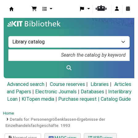
Koha online
Advanced search
Course reserves
Libraries
Articles
and Papers
|
Electronic Journals
|
Databases
|
Interlibrary
Loan
|
KITopen media
|
Purchase request |
Catalog Guide
Home
Details for:
Personengrößenklassen-Ergebnisse der
Einzelhandelsfachgeschäfte.
1993