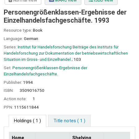
Normal view
MARC view
ISBD view
Personengrößenklassen-Ergebnisse der
Einzelhandelsfachgeschäfte. 1993
Resource type:
Book
Language:
German
Series:
Institut für Handelsforschung Beiträge des Instituts für
Handelsforschung zur Dokumentation der betriebswirtschaftlichen
Situation im Gross- und Einzelhandel
; 103
Set:
Personengrößenklassen-Ergebnisse der
Einzelhandelsfachgeschäfte.
Publisher:
1994
ISBN:
3509016750
Action note:
1
PPN:
1115611844
Holdings
( 1 )
Title notes ( 1 )
Home
Shelving