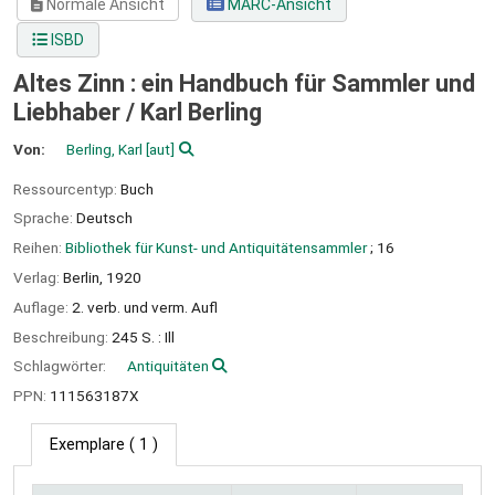
Normale Ansicht
MARC-Ansicht
ISBD
Altes Zinn : ein Handbuch für Sammler und
Liebhaber /
Karl Berling
Von:
Berling, Karl
[aut]
Ressourcentyp:
Buch
Sprache:
Deutsch
Reihen:
Bibliothek für Kunst- und Antiquitätensammler
; 16
Verlag:
Berlin,
1920
Auflage:
2. verb. und verm. Aufl
Beschreibung:
245 S. : Ill
Schlagwörter:
Antiquitäten
PPN:
111563187X
Exemplare
( 1 )