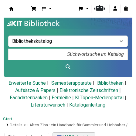
Koha
Erweiterte Suche
Semesterapparate
Bibliotheken
Aufsätze & Papers
|
Elektronische Zeitschriften
|
Fachdatenbanken
|
Fernleihe
|
KITopen-Medienportal
|
Literaturwunsch
|
Kataloganleitung
Start
Details zu:
Altes Zinn :
ein Handbuch für Sammler und Liebhaber /