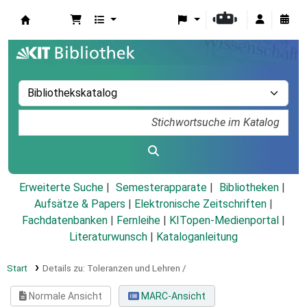
Koha
Erweiterte Suche
Semesterapparate
Bibliotheken
Aufsätze & Papers
|
Elektronische Zeitschriften
|
Fachdatenbanken
|
Fernleihe
|
KITopen-Medienportal
|
Literaturwunsch
|
Kataloganleitung
Start
Details zu:
Toleranzen und Lehren /
Normale Ansicht
MARC-Ansicht