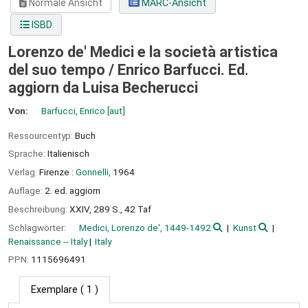
Normale Ansicht
MARC-Ansicht
ISBD
Lorenzo de' Medici e la società artistica
del suo tempo /
Enrico Barfucci. Ed.
aggiorn da Luisa Becherucci
Von:
Barfucci, Enrico
[aut]
Ressourcentyp:
Buch
Sprache:
Italienisch
Verlag:
Firenze :
Gonnelli,
1964
Auflage:
2. ed. aggiorn
Beschreibung:
XXIV, 289 S., 42 Taf
Schlagwörter:
Medici, Lorenzo de', 1449-1492
Kunst
Renaissance -- Italy
Italy
PPN:
1115696491
Exemplare
( 1 )