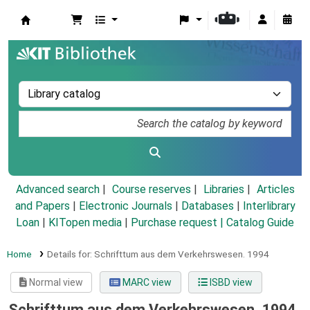
Koha online
Advanced search
Course reserves
Libraries
Articles
and Papers
|
Electronic Journals
|
Databases
|
Interlibrary
Loan
|
KITopen media
|
Purchase request |
Catalog Guide
Home
Details for:
Schrifttum aus dem Verkehrswesen.
1994
Normal view
MARC view
ISBD view
Schrifttum aus dem Verkehrswesen. 1994