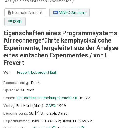
Analyse eines einfachen Experimentes /
Normale Ansicht
MARC-Ansicht
ISBD
Eigenschaften eines Programmsystems
für rechnergeführte kernphysikalische
Experimente, hergeleitet aus der Analyse
eines einfachen Experimentes /
von L.
Frevert
Von:
Frevert, Leberecht
[aut]
Ressourcentyp:
Buch
Sprache:
Deutsch
Reihen:
Deutschland Forschungsbericht / K
; 69,22
Verlag:
Frankfurt (Main) :
ZAED,
1969
Beschreibung:
58, [7] S. : graph. Darst
Reportnummer:
BMwF FB K 69 22; BMwF-FB-K 69-22