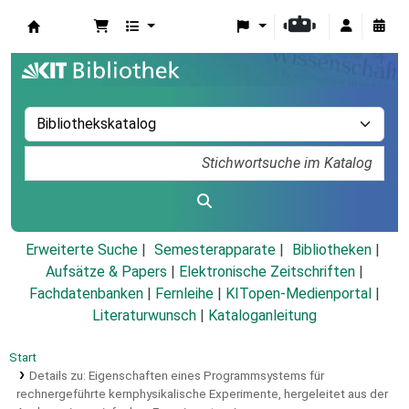
Koha
Erweiterte Suche
Semesterapparate
Bibliotheken
Aufsätze & Papers
|
Elektronische Zeitschriften
|
Fachdatenbanken
|
Fernleihe
|
KITopen-Medienportal
|
Literaturwunsch
|
Kataloganleitung
Start
Details zu:
Eigenschaften eines Programmsystems für
rechnergeführte kernphysikalische Experimente, hergeleitet aus der