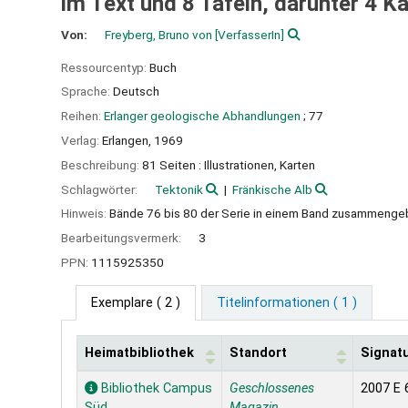
im Text und 8 Tafeln, darunter 4 K
Von:
Freyberg, Bruno von
[VerfasserIn]
Ressourcentyp:
Buch
Sprache:
Deutsch
Reihen:
Erlanger geologische Abhandlungen
; 77
Verlag:
Erlangen,
1969
Beschreibung:
81 Seiten : Illustrationen, Karten
Schlagwörter:
Tektonik
Fränkische Alb
Hinweis:
Bände 76 bis 80 der Serie in einem Band zusammeng
Bearbeitungsvermerk:
3
PPN:
1115925350
Exemplare
( 2 )
Titelinformationen ( 1 )
Heimatbibliothek
Standort
Signat
Exemplare
Bibliothek Campus
Geschlossenes
2007 E 
Süd
Magazin