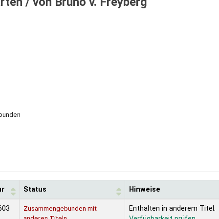
arten /
von Bruno v. Freyberg
ebunden
ur
Status
Hinweise
603
Zusammengebunden mit
Enthalten in anderem Titel:
anderen Titeln
Verfügbarkeit prüfen