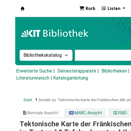
Korb
Listen
Koha
Suche im Katalog nach:
Stichwortsuche im Ka
Erweiterte Suche
Semesterapparate
Bibliotheken
Literaturwunsch
|
Kataloganleitung
Start
Details zu:
Tektonische Karte der Fränkischen Alb un
Normale Ansicht
MARC-Ansicht
ISBD
Tektonische Karte der Fränkischen