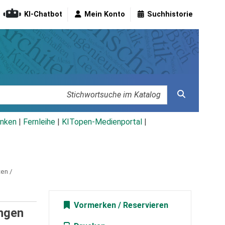
KI-Chatbot
Mein Konto
Suchhistorie
nken
|
Fernleihe
|
KITopen-Medienportal
|
ten /
Vormerken
ungen