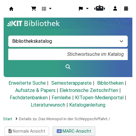
Koha
Erweiterte Suche
Semesterapparate
Bibliotheken
Aufsätze & Papers
|
Elektronische Zeitschriften
|
Fachdatenbanken
|
Fernleihe
|
KITopen-Medienportal
|
Literaturwunsch
|
Kataloganleitung
Start
Details zu:
Das Monopol in der Schleppschiffahrt /
Normale Ansicht
MARC-Ansicht