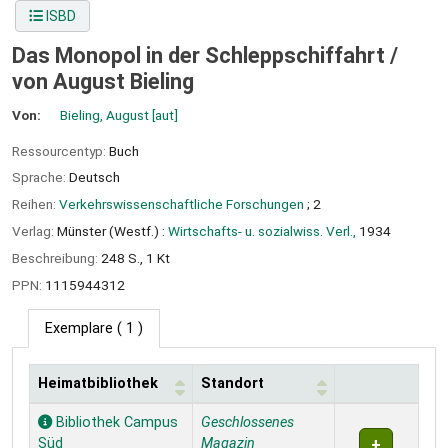
ISBD
Das Monopol in der Schleppschiffahrt /
von August Bieling
Von:
Bieling, August
[aut]
Ressourcentyp:
Buch
Sprache:
Deutsch
Reihen:
Verkehrswissenschaftliche Forschungen
; 2
Verlag:
Münster (Westf.) :
Wirtschafts- u. sozialwiss. Verl.,
1934
Beschreibung:
248 S., 1 Kt
PPN:
1115944312
Exemplare
( 1 )
Heimatbibliothek
Standort
Exemplare
Bibliothek Campus
Geschlossenes
Süd
Magazin