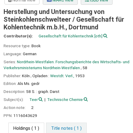
Normal view
MARC view
ISBD view
Herstellung und Untersuchung von
Steinkohlenschwelteer /
Gesellschaft für
Kohlentechnik m.b.H., Dortmund
Contributor(s):
Gesellschaft für Kohlentechnik
[oth]
Resource type:
Book
Language:
German
Series:
Nordrhein-Westfalen. Forschungsberichte des Wirtschafts- und
Verkehrsministeriums Nordrhein-Westfalen
; 58
Publisher:
Köln ;
Opladen :
Westdt. Verl.,
1953
Edition:
Als Ms. gedr
Description:
58 S. : graph. Darst
Subject(s):
Teer
Technische Chemie
Action note:
2
PPN:
1116043629
Holdings
( 1 )
Title notes ( 1 )