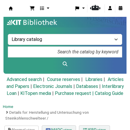
Koha online
Advanced search
Course reserves
Libraries
Articles
and Papers
|
Electronic Journals
|
Databases
|
Interlibrary
Loan
|
KITopen media
|
Purchase request |
Catalog Guide
Home
Details for:
Herstellung und Untersuchung von
Steinkohlenschwelteer /