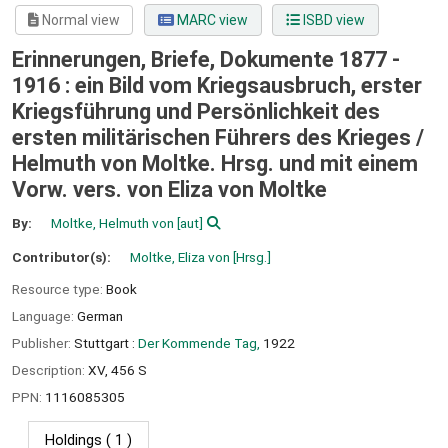
Normal view
MARC view
ISBD view
Erinnerungen, Briefe, Dokumente 1877 -
1916 : ein Bild vom Kriegsausbruch, erster
Kriegsführung und Persönlichkeit des
ersten militärischen Führers des Krieges /
Helmuth von Moltke. Hrsg. und mit einem
Vorw. vers. von Eliza von Moltke
By:
Moltke, Helmuth von
[aut]
Contributor(s):
Moltke, Eliza von
[Hrsg.]
Resource type:
Book
Language:
German
Publisher:
Stuttgart :
Der Kommende Tag,
1922
Description:
XV, 456 S
PPN:
1116085305
Holdings
( 1 )