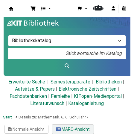
Koha
Erweiterte Suche
Semesterapparate
Bibliotheken
Aufsätze & Papers
|
Elektronische Zeitschriften
|
Fachdatenbanken
|
Fernleihe
|
KITopen-Medienportal
|
Literaturwunsch
|
Kataloganleitung
Start
Details zu:
Mathematik.
6,
6. Schuljahr /
Normale Ansicht
MARC-Ansicht