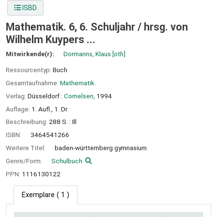
ISBD
Mathematik. 6, 6. Schuljahr /
hrsg. von
Wilhelm Kuypers ...
Mitwirkende(r):
Dormanns, Klaus
[oth]
Ressourcentyp:
Buch
Gesamtaufnahme:
Mathematik.
Verlag:
Düsseldorf :
Cornelsen,
1994
Auflage:
1. Aufl., 1. Dr
Beschreibung:
288 S. : Ill
ISBN:
3464541266
Weitere Titel:
baden-württemberg gymnasium
Genre/Form:
Schulbuch
PPN:
1116130122
Exemplare
( 1 )